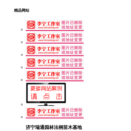
精品网站
济宁瑞通园林法桐苗木基地