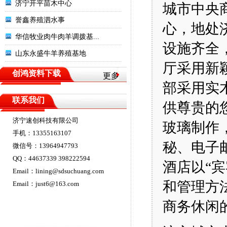
济宁开平苗木中心
城市中央
誉鑫养殖泗水事
心，地处
华信牧业肉牛肉羊调拨基...
设施齐全
山东永盛牛羊养殖基地
厅采用新
创鸿资料下载
更多
暂
部采用实
无
联系我们
供尊贵的
新
济宁速创科技有限公司
玻璃制作
闻
手机：13355163107
秘、电子
微信号：13964947793
QQ：44637339 398222594
酒店以“
Email：lining@sdsuchuang.com
和管理方
Email：just6@163.com
商务休闲