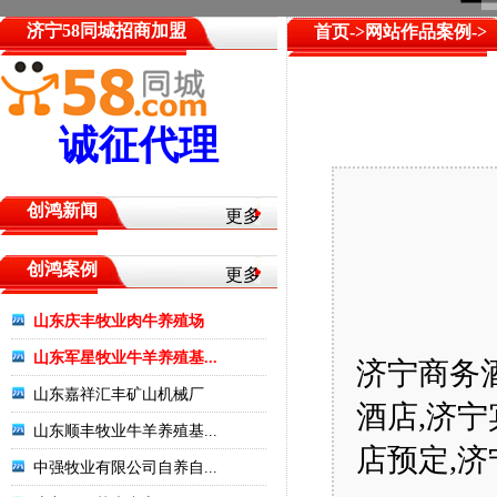
济宁58同城招商加盟
首页
->
网站作品案例
->
诚征代理
创鸿新闻
更多
暂
无
创鸿案例
更多
山
新
东
山东庆丰牧业肉牛养殖场
闻
天
山东军星牧业牛羊养殖基...
济宁商务
富
山东嘉祥汇丰矿山机械厂
酒店,济宁
牧
山东顺丰牧业牛羊养殖基...
业
店预定,
中强牧业有限公司自养自...