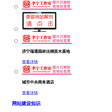
济宁瑞通园林法桐苗木基地
查看详情
城市中央商务酒店
查看详情
网站建设知识