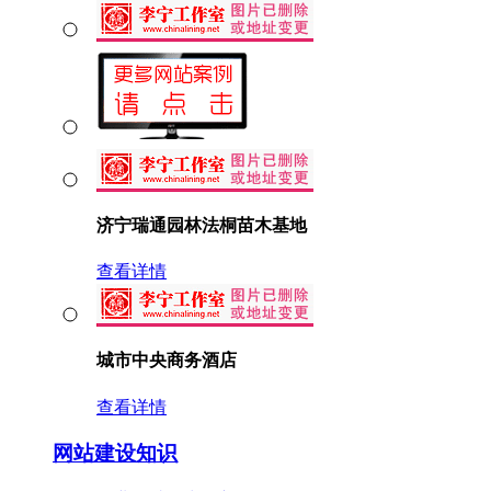
济宁瑞通园林法桐苗木基地
查看详情
城市中央商务酒店
查看详情
网站建设知识