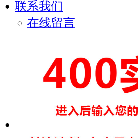
联系我们
在线留言