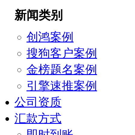
新闻类别
创鸿案例
搜狗客户案例
金榜题名案例
引擎速推案例
公司资质
汇款方式
即时到账