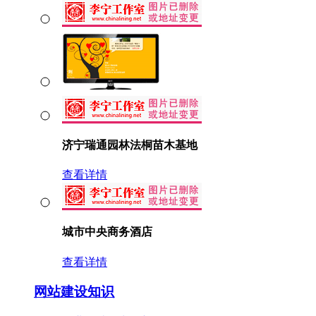
济宁瑞通园林法桐苗木基地
查看详情
城市中央商务酒店
查看详情
网站建设知识