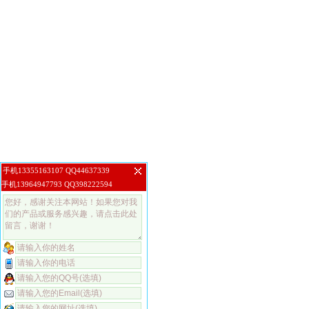
手机13355163107 QQ44637339
手机13964947793 QQ398222594