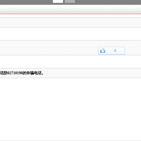
0
话防02710198的诈骗电话。